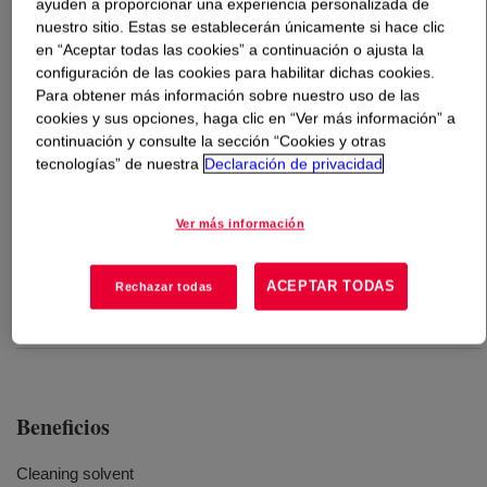
ayuden a proporcionar una experiencia personalizada de
nuestro sitio. Estas se establecerán únicamente si hace clic
Qué es
DOWSIL™ R41 Cleaner Plus
?
en “Aceptar todas las cookies” a continuación o ajusta la
configuración de las cookies para habilitar dichas cookies.
Para obtener más información sobre nuestro uso de las
A specially formulated solvent containing a special
cookies y sus opciones, haga clic en “Ver más información” a
DOWSIL™ catalyst substance designed to clean and
continuación y consulte la sección “Cookies y otras
additionally prepare a large variety of substrates for the
tecnologías” de nuestra
Declaración de privacidad
bonding with DOWSIL™ sealants.
Ver más información
Usos
ACEPTAR TODAS
Rechazar todas
Cleaning and preparation of the most common surfaces such as
glass, metal profiles, plastics and other non-porous substrates
Beneficios
Cleaning solvent