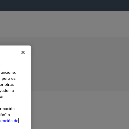
 funcione.
, pero es
er otras
A
ayuden a
rán
ormación
ión” a
aración de