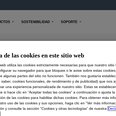
UCTOS
SOSTENIBILIDAD
SOPORTE
 de las cookies en este sitio web
 web utiliza las cookies estrictamente necesarias para que nuestro sitio
figurar su navegador para que bloquee o le avise sobre estas cookies
e algunas partes del sitio no funcionen. También nos gustaría establec
DO TÉCNICO
OPCIONES DE MUESTRA
OPCIONES DE COMPR
a saber, cookies funcionales, de rendimiento y de publicidad) que nos 
nar una experiencia personalizada de nuestro sitio. Estas se establece
 si hace clic en “Aceptar todas las cookies” a continuación o ajusta la
ión de las cookies para habilitar dichas cookies. Para obtener más inf
stro uso de las cookies y sus opciones, haga clic en “Ver más informac
ón y consulte la sección “Cookies y otras tecnologías” de nuestra
Decl
d