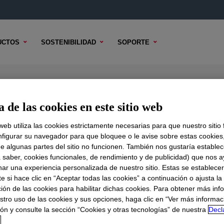
UCTOS
SOSTENIBILIDAD
SOPORTE
ve
 de las cookies en este sitio web
 web utiliza las cookies estrictamente necesarias para que nuestro sitio
figurar su navegador para que bloquee o le avise sobre estas cookies
e algunas partes del sitio no funcionen. También nos gustaría establec
DO TÉCNICO
OPCIONES DE MUESTRA
OPCIONES DE COMPR
a saber, cookies funcionales, de rendimiento y de publicidad) que nos 
nar una experiencia personalizada de nuestro sitio. Estas se establece
 si hace clic en “Aceptar todas las cookies” a continuación o ajusta la
ión de las cookies para habilitar dichas cookies. Para obtener más inf
stro uso de las cookies y sus opciones, haga clic en “Ver más informac
ón y consulte la sección “Cookies y otras tecnologías” de nuestra
Decl
d