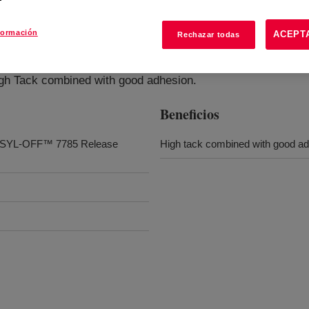
formación
ACEPT
Rechazar todas
igh Tack combined with good adhesion.
Beneficios
th SYL-OFF™ 7785 Release
High tack combined with good a