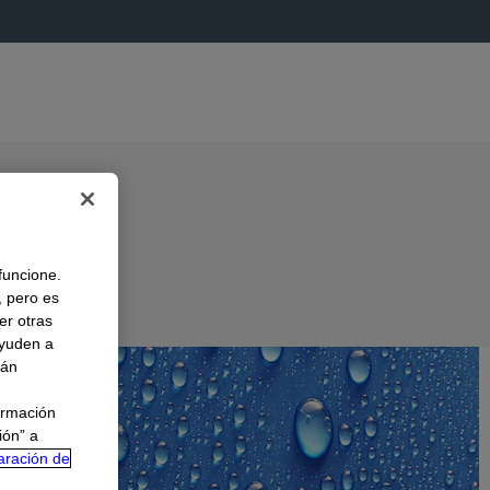
 funcione.
, pero es
er otras
A
ayuden a
rán
ormación
ión” a
aración de