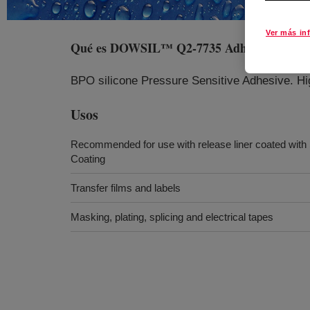
Ver más in
Qué es
DOWSIL™ Q2-7735 Adhesive
?
BPO silicone Pressure Sensitive Adhesive. H
Usos
Recommended for use with release liner coated wi
Coating
Transfer films and labels
Masking, plating, splicing and electrical tapes