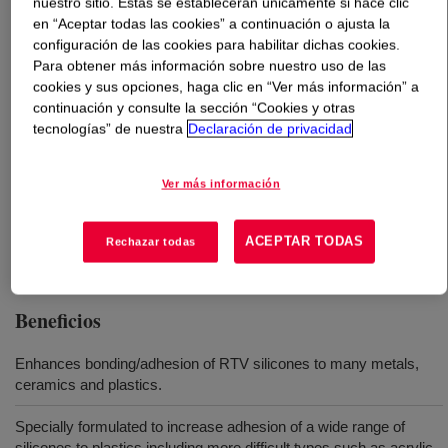
nuestro sitio. Estas se establecerán únicamente si hace clic
en “Aceptar todas las cookies” a continuación o ajusta la
Qué es
DOWSIL™ PR-1205 Prime Coat
?
configuración de las cookies para habilitar dichas cookies.
Para obtener más información sobre nuestro uso de las
cookies y sus opciones, haga clic en “Ver más información” a
Clear, film forming primer for use with all silicone RTVs.
continuación y consulte la sección “Cookies y otras
tecnologías” de nuestra
Declaración de privacidad
Usos
Ver más información
Adhesion enhancing, clear primer dispersed in a mixture of
organic solvents for use with many RTV silicones
ACEPTAR TODAS
Rechazar todas
Beneficios
Enhances bonding/adhesion of RTV silicones to many metals,
ceramics and plastics.
Specially formulated to increase adhesion of a wide range of
silicones to plastics including more difficult types such as acrylic