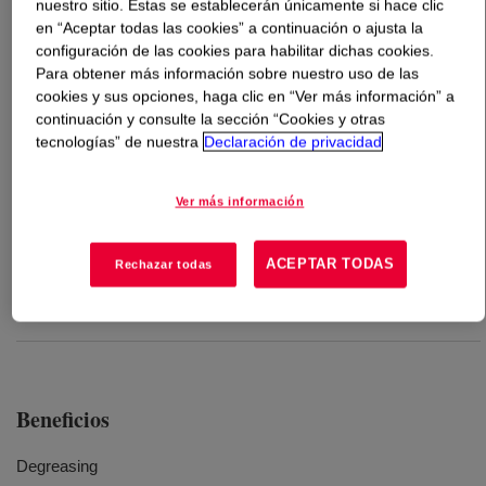
nuestro sitio. Estas se establecerán únicamente si hace clic
en “Aceptar todas las cookies” a continuación o ajusta la
Qué es
DOWSIL™ OS-125
?
configuración de las cookies para habilitar dichas cookies.
Para obtener más información sobre nuestro uso de las
cookies y sus opciones, haga clic en “Ver más información” a
A blend of methylsiloxane fluid and acetone developed
continuación y consulte la sección “Cookies y otras
specifically for cleaning.
tecnologías” de nuestra
Declaración de privacidad
Usos
Ver más información
Mixture of hexamethyldisiloxane and acetone used for cleaning
ACEPTAR TODAS
Rechazar todas
contaminated surfaces
Beneficios
Degreasing