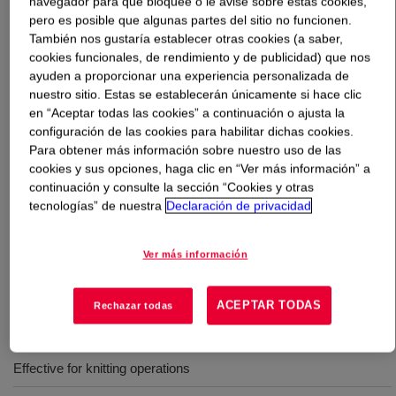
navegador para que bloquee o le avise sobre estas cookies,
pero es posible que algunas partes del sitio no funcionen.
Qué es
DOWSIL™ OFX-0400 Fluid
?
También nos gustaría establecer otras cookies (a saber,
cookies funcionales, de rendimiento y de publicidad) que nos
ayuden a proporcionar una experiencia personalizada de
Silicone polyether (glycol) copolymer.
nuestro sitio. Estas se establecerán únicamente si hace clic
en “Aceptar todas las cookies” a continuación o ajusta la
configuración de las cookies para habilitar dichas cookies.
Usos
Para obtener más información sobre nuestro uso de las
cookies y sus opciones, haga clic en “Ver más información” a
Effective leveling agent for synthetic leather top coatings
continuación y consulte la sección “Cookies y otras
tecnologías” de nuestra
Declaración de privacidad
Imparts anti-blocking and also improves mar resistance of the PU
coatings
Ver más información
Solvent- or water-based systems
ACEPTAR TODAS
Rechazar todas
Particularly effective as a finish, or finish ingredient, for texturing
and draw twisting
Effective for knitting operations