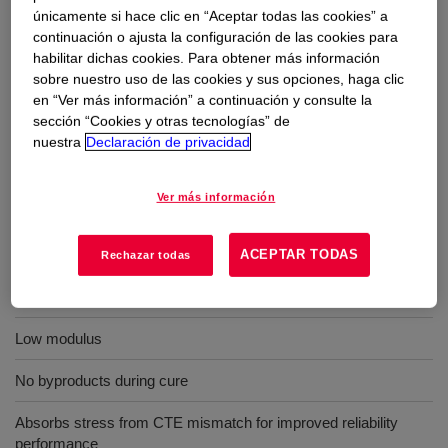
microelectronics packaging.
únicamente si hace clic en “Aceptar todas las cookies” a
continuación o ajusta la configuración de las cookies para
habilitar dichas cookies. Para obtener más información
Usos
sobre nuestro uso de las cookies y sus opciones, haga clic
en “Ver más información” a continuación y consulte la
Die attach adhesive for microelectronics packaging
sección “Cookies y otras tecnologías” de
nuestra
Declaración de privacidad
Ver más información
Beneficios
Low levels of ionic impurities
ACEPTAR TODAS
Rechazar todas
Addition cure chemistry
Low modulus
No byproducts during cure
Absorbs stress from CTE mismatch for improved reliability
performance