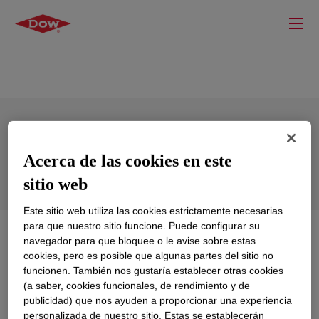
DOWSIL™ ME-1070 Adhesive Black
Acerca de las cookies en este
sitio web
Este sitio web utiliza las cookies estrictamente necesarias
para que nuestro sitio funcione. Puede configurar su
Qué es
DOWSIL™ ME-1070 Adhesive Black
?
navegador para que bloquee o le avise sobre estas
cookies, pero es posible que algunas partes del sitio no
funcionen. También nos gustaría establecer otras cookies
A one-part, black, flowable, high strength adhesive with
(a saber, cookies funcionales, de rendimiento y de
self priming adhesion. It is a one-part, syringe
publicidad) que nos ayuden a proporcionar una experiencia
dispensable, DRAM grade, die attach adhesive for
personalizada de nuestro sitio. Estas se establecerán