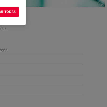
AR TODAS
als.
mance