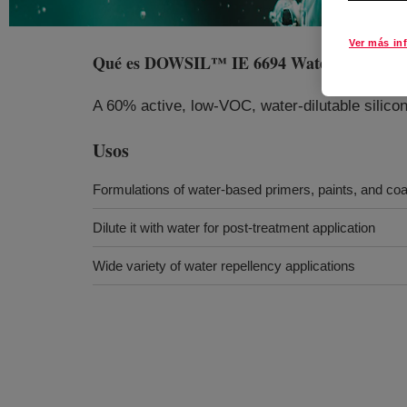
Ver más in
Qué es
DOWSIL™ IE 6694 Water Repellent
A 60% active, low-VOC, water-dilutable silicon
Usos
Formulations of water-based primers, paints, and coa
Dilute it with water for post-treatment application
Wide variety of water repellency applications