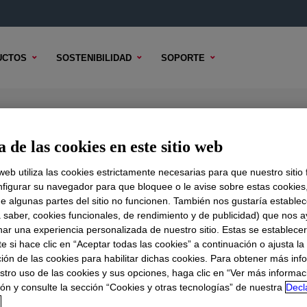
UCTOS
SOSTENIBILIDAD
SOPORTE
epellent
 de las cookies en este sitio web
 web utiliza las cookies estrictamente necesarias para que nuestro sitio
figurar su navegador para que bloquee o le avise sobre estas cookies
e algunas partes del sitio no funcionen. También nos gustaría establec
DO TÉCNICO
OPCIONES DE MUESTRA
OPCIONES DE COMPR
a saber, cookies funcionales, de rendimiento y de publicidad) que nos 
nar una experiencia personalizada de nuestro sitio. Estas se establece
 si hace clic en “Aceptar todas las cookies” a continuación o ajusta la
ión de las cookies para habilitar dichas cookies. Para obtener más inf
stro uso de las cookies y sus opciones, haga clic en “Ver más informac
ón y consulte la sección “Cookies y otras tecnologías” de nuestra
Decl
d