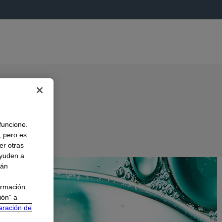
 funcione.
, pero es
er otras
A
ayuden a
rán
ormación
ión” a
aración de