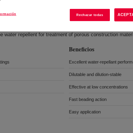
formación
ACEPT
Rechazar todas
?
e water repellent for treatment of porous construction materi
Beneficios
tings
Excellent water-repellant perfor
Dilutable and dilution-stable
Effective at low concentrations
Fast beading action
Easy application