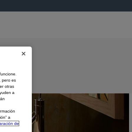
 funcione.
, pero es
er otras
A
ayuden a
rán
ormación
ión” a
aración de