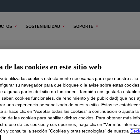
UCTOS
SOSTENIBILIDAD
SOPORTE
ealant
 de las cookies en este sitio web
 web utiliza las cookies estrictamente necesarias para que nuestro sitio
figurar su navegador para que bloquee o le avise sobre estas cookies
e algunas partes del sitio no funcionen. También nos gustaría establec
DO TÉCNICO
OPCIONES DE MUESTRA
OPCIONES DE COMPR
a saber, cookies funcionales, de rendimiento y de publicidad) que nos 
nar una experiencia personalizada de nuestro sitio. Estas se establece
 si hace clic en “Aceptar todas las cookies” a continuación o ajusta la
ión de las cookies para habilitar dichas cookies. Para obtener más inf
stro uso de las cookies y sus opciones, haga clic en “Ver más informac
ón y consulte la sección “Cookies y otras tecnologías” de nuestra
Decl
d