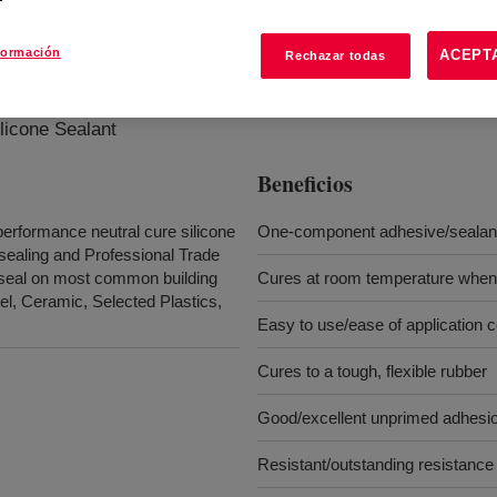
formación
ACEPT
Rechazar todas
licone Sealant
Beneficios
erformance neutral cure silicone
One-component adhesive/sealan
rsealing and Professional Trade
f seal on most common building
Cures at room temperature when 
el, Ceramic, Selected Plastics,
Easy to use/ease of application 
Cures to a tough, flexible rubber
Good/excellent unprimed adhesi
Resistant/outstanding resistanc