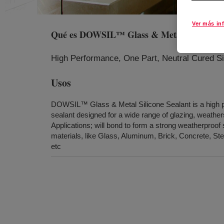
Ver más in
Qué es
DOWSIL™ Glass & Metal Sealant
?
High Performance, One Part, Neutral Cured Si
Usos
DOWSIL™ Glass & Metal Silicone Sealant is a high p
sealant designed for a wide range of glazing, weathe
Applications; will bond to form a strong weatherproo
materials, like Glass, Aluminum, Brick, Concrete, Ste
etc