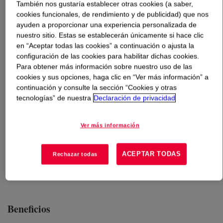
También nos gustaría establecer otras cookies (a saber,
cookies funcionales, de rendimiento y de publicidad) que nos
Qué es
DOWSIL™ FC-5002 IDD Resin Gum
?
ayuden a proporcionar una experiencia personalizada de
nuestro sitio. Estas se establecerán únicamente si hace clic
en “Aceptar todas las cookies” a continuación o ajusta la
Made of approximately 40% of
configuración de las cookies para habilitar dichas cookies.
Trimethylsiloxysilicate/Dimethiconol Crosspolymer
Para obtener más información sobre nuestro uso de las
dissolved in isododecane. After evaporation of the
cookies y sus opciones, haga clic en “Ver más información” a
isododecane, the silicone polymer forms a film on skin.
continuación y consulte la sección “Cookies y otras
INCI Name: Isododecane (and)
tecnologías” de nuestra
Declaración de privacidad
Trimethylsiloxysilicate/Dimethiconol Crosspolymer
Ver más información
Usos
ACEPTAR TODAS
Rechazar todas
Personal care applications including color cosmetics
Beneficios