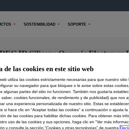
UCTOS
SOSTENIBILIDAD
SOPORTE
C ID Silicone Organic Elastomer 
 de las cookies en este sitio web
 web utiliza las cookies estrictamente necesarias para que nuestro sitio
ENIDO TÉCNICO
OPCIONES DE MUESTRA
OPCIONES DE 
figurar su navegador para que bloquee o le avise sobre estas cookies
e algunas partes del sitio no funcionen. También nos gustaría establec
a saber, cookies funcionales, de rendimiento y de publicidad) que nos 
nar una experiencia personalizada de nuestro sitio. Estas se establece
 si hace clic en “Aceptar todas las cookies” a continuación o ajusta la
ión de las cookies para habilitar dichas cookies. Para obtener más inf
stro uso de las cookies y sus opciones, haga clic en “Ver más informac
ón y consulte la sección “Cookies y otras tecnologías” de nuestra
Decl