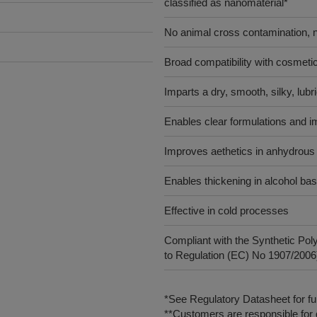
classified as nanomaterial*
No animal cross contamination, 
Broad compatibility with cosmetic
Imparts a dry, smooth, silky, lubri
Enables clear formulations and i
Improves aethetics in anhydrous 
Enables thickening in alcohol b
Effective in cold processes
Compliant with the Synthetic Pol
to Regulation (EC) No 1907/2006),
*See Regulatory Datasheet for fur
**Customers are responsible for d