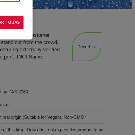
AR TODAS
icone organic elastomer
 stand out from the crowd.
aturing externally verified
otprint. INCI Name:
ed by PAS 2060
tance
animal origin (Suitable for Vegan), Non-GMO*
 at this time, Dow does not expect this product to be