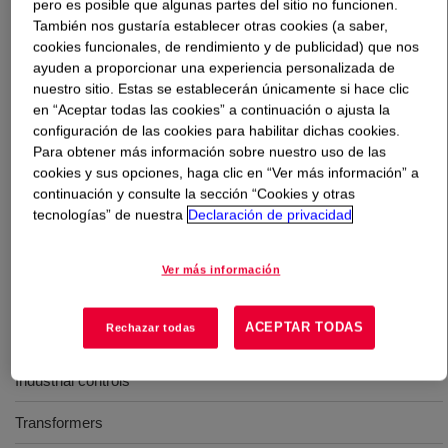
pero es posible que algunas partes del sitio no funcionen.
También nos gustaría establecer otras cookies (a saber,
Qué es
DOWSIL™ EE-1100 Kit Black
?
cookies funcionales, de rendimiento y de publicidad) que nos
ayuden a proporcionar una experiencia personalizada de
nuestro sitio. Estas se establecerán únicamente si hace clic
Flexible elastomer with good dielectric properties that
en “Aceptar todas las cookies” a continuación o ajusta la
can be used in applications including: power supplies,
configuración de las cookies para habilitar dichas cookies.
connectors, sensors, and more.
Para obtener más información sobre nuestro uso de las
cookies y sus opciones, haga clic en “Ver más información” a
continuación y consulte la sección “Cookies y otras
Usos
tecnologías” de nuestra
Declaración de privacidad
Power supplies
Ver más información
Connectors
ACEPTAR TODAS
Rechazar todas
Sensors
Industrial controls
Transformers