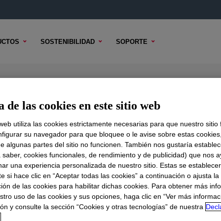
UCTOS
SOSTENIBILIDAD
SOPORTE
formal Coating
 de las cookies en este sitio web
 web utiliza las cookies estrictamente necesarias para que nuestro sitio
figurar su navegador para que bloquee o le avise sobre estas cookies
e algunas partes del sitio no funcionen. También nos gustaría establec
DO TÉCNICO
OPCIONES DE MUESTRA
OPCIONES DE COMPR
a saber, cookies funcionales, de rendimiento y de publicidad) que nos 
nar una experiencia personalizada de nuestro sitio. Estas se establece
Coating
?
 si hace clic en “Aceptar todas las cookies” a continuación o ajusta la
ión de las cookies para habilitar dichas cookies. Para obtener más inf
stro uso de las cookies y sus opciones, haga clic en “Ver más informac
ith optional heat acceleration, UV indicator, UL 746E qualifi
ón y consulte la sección “Cookies y otras tecnologías” de nuestra
Decl
d