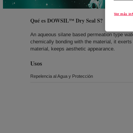
Ver más in
Qué es
DOWSIL™ Dry Seal S
?
An aqueous silane based permeation type water
chemically bonding with the material, it exerts
material, keeps aesthetic appearance.
Usos
Repelencia al Agua y Protección