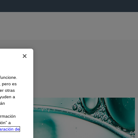
 funcione.
, pero es
er otras
A
ayuden a
rán
ormación
ión” a
aración de