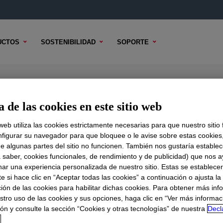
UCTOS
SOSTENIBILIDAD
SOPORTE
 de las cookies en este sitio web
 web utiliza las cookies estrictamente necesarias para que nuestro sitio
figurar su navegador para que bloquee o le avise sobre estas cookies
e algunas partes del sitio no funcionen. También nos gustaría establec
DO TÉCNICO
OPCIONES DE MUESTRA
OPCIONES DE COMPR
a saber, cookies funcionales, de rendimiento y de publicidad) que nos 
nar una experiencia personalizada de nuestro sitio. Estas se establece
 si hace clic en “Aceptar todas las cookies” a continuación o ajusta la
ión de las cookies para habilitar dichas cookies. Para obtener más inf
stro uso de las cookies y sus opciones, haga clic en “Ver más informac
ón y consulte la sección “Cookies y otras tecnologías” de nuestra
Decl
d