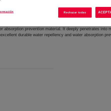
formación
ACEPT
Rechazar todas
 absorption prevention material. It deeply penetrates into m
 excellent durable water repellency and water absorption prev