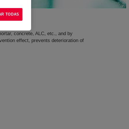
AR TODAS
ortar, concrete, ALC, etc., and by
ention effect, prevents deterioration of