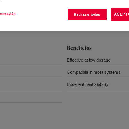
formación
ACEPT
Rechazar todas
Beneficios
Effective at low dosage
Compatible in most systems
Excellent heat stability