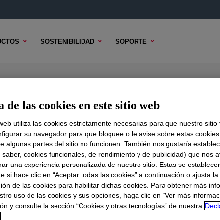
UCTOS
SOSTENIBILIDAD
SOPORTE
ifoam
 de las cookies en este sitio web
 web utiliza las cookies estrictamente necesarias para que nuestro sitio
figurar su navegador para que bloquee o le avise sobre estas cookies
e algunas partes del sitio no funcionen. También nos gustaría establec
DO TÉCNICO
OPCIONES DE MUESTRA
OPCIONES DE COMPR
a saber, cookies funcionales, de rendimiento y de publicidad) que nos 
nar una experiencia personalizada de nuestro sitio. Estas se establece
 si hace clic en “Aceptar todas las cookies” a continuación o ajusta la
ión de las cookies para habilitar dichas cookies. Para obtener más inf
stro uso de las cookies y sus opciones, haga clic en “Ver más informac
ón y consulte la sección “Cookies y otras tecnologías” de nuestra
Decl
d