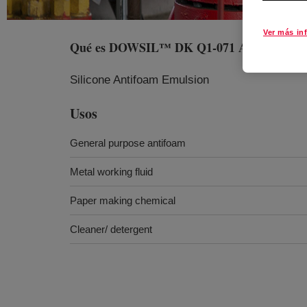
Ver más in
Qué es
DOWSIL™ DK Q1-071 Antifoam
?
Silicone Antifoam Emulsion
Usos
General purpose antifoam
Metal working fluid
Paper making chemical
Cleaner/ detergent