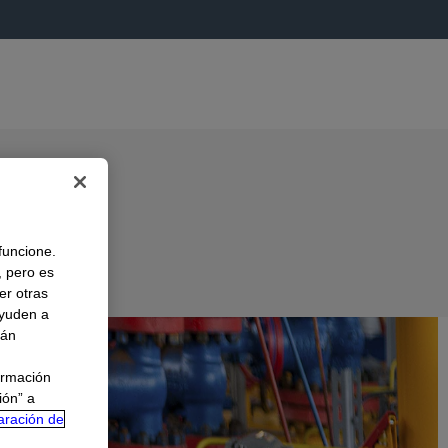
 funcione.
, pero es
er otras
A
ayuden a
rán
ormación
ión” a
aración de