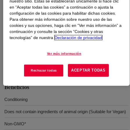
nuestro sitio. Estas se establecerán únicamente si hace clic
en “Aceptar todas las cookies” a continuación o ajusta la
Qué es
DOWSIL™ CF 2433
?
configuración de las cookies para habilitar dichas cookies.
Para obtener más información sobre nuestro uso de las
cookies y sus opciones, haga clic en “Ver más información” a
A dimethyl silicone emulsion for hair care.
continuación y consulte la sección “Cookies y otras
tecnologías” de nuestra
Declaración de privacidad
Usos
Ver más información
Hair
ACEPTAR TODAS
Rechazar todas
Beneficios
Conditioning
Does not contain ingredients of animal origin (Suitable for Vegan)
Non-GMO*