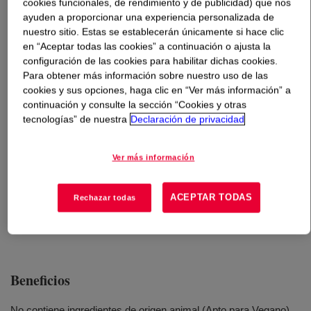
cookies funcionales, de rendimiento y de publicidad) que nos
ayuden a proporcionar una experiencia personalizada de
Qué es
DOWSIL™ CE-1870 POE Emulsion
?
nuestro sitio. Estas se establecerán únicamente si hace clic
en “Aceptar todas las cookies” a continuación o ajusta la
configuración de las cookies para habilitar dichas cookies.
Emulsión de dimetil silicona para el cuidado del cabello.
Para obtener más información sobre nuestro uso de las
cookies y sus opciones, haga clic en “Ver más información” a
continuación y consulte la sección “Cookies y otras
tecnologías” de nuestra
Declaración de privacidad
Usos
Champús acondicionadores transparentes
Ver más información
Acondicionadores con enjuague
ACEPTAR TODAS
Rechazar todas
Acondicionadores sin enjuague
Beneficios
No contiene ingredientes de origen animal (Apto para Vegano)