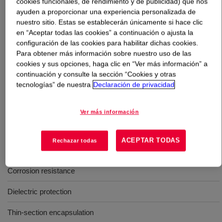
cookies funcionales, de rendimiento y de publicidad) que nos
ayuden a proporcionar una experiencia personalizada de
Qué es
DOWSIL™ CC-2588 Conformal Coating
?
nuestro sitio. Estas se establecerán únicamente si hace clic
en “Aceptar todas las cookies” a continuación o ajusta la
configuración de las cookies para habilitar dichas cookies.
One-part, transparent, moisture cure conformal coating
Para obtener más información sobre nuestro uso de las
intended for use in printed circuit board assemblies
cookies y sus opciones, haga clic en “Ver más información” a
(PCBA). DOWSIL™ CC-2588 Conformal Coating is a
continuación y consulte la sección “Cookies y otras
medium viscosity, abrasion resistant, solvent borne
tecnologías” de nuestra
Declaración de privacidad
coating that is UL and IPC recognized.
Ver más información
Usos
ACEPTAR TODAS
Rechazar todas
Environmental protection
Corrosion resistance
Dielectric protection
Thin-section encapsulation