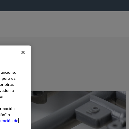
 funcione.
, pero es
er otras
A
ayuden a
rán
ormación
ión” a
aración de