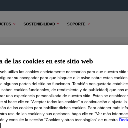
UCTOS
SOSTENIBILIDAD
SOPORTE
 Coating
 de las cookies en este sitio web
 web utiliza las cookies estrictamente necesarias para que nuestro sitio
figurar su navegador para que bloquee o le avise sobre estas cookies
e algunas partes del sitio no funcionen. También nos gustaría establec
DO TÉCNICO
OPCIONES DE MUESTRA
OPCIONES DE COMPR
a saber, cookies funcionales, de rendimiento y de publicidad) que nos 
nar una experiencia personalizada de nuestro sitio. Estas se establece
 si hace clic en “Aceptar todas las cookies” a continuación o ajusta la
ión de las cookies para habilitar dichas cookies. Para obtener más inf
stro uso de las cookies y sus opciones, haga clic en “Ver más informac
ón y consulte la sección “Cookies y otras tecnologías” de nuestra
Decl
d