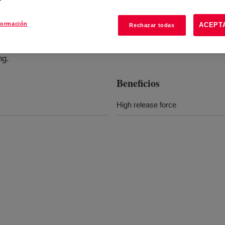
formación
ACEPT
Rechazar todas
g
?
ng.
Beneficios
High release force