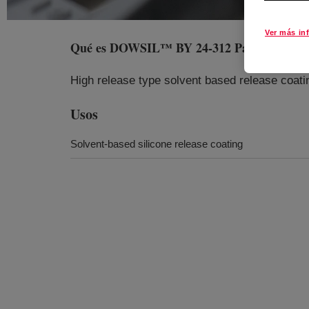
Ver más in
Qué es
DOWSIL™ BY 24-312 Paper Coatin
High release type solvent based release coati
Usos
Solvent-based silicone release coating