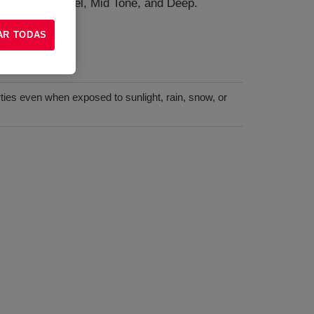
ases only: Pastel, Mid Tone, and Deep.
AR TODAS
 protection
ties even when exposed to sunlight, rain, snow, or