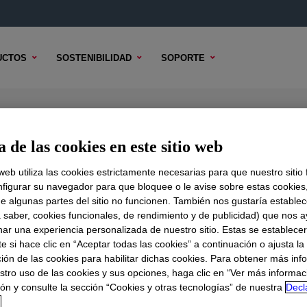
UCTOS
SOSTENIBILIDAD
SOPORTE
ne Elastomeric Coating Deep Tint
 de las cookies en este sitio web
 web utiliza las cookies estrictamente necesarias para que nuestro sitio
figurar su navegador para que bloquee o le avise sobre estas cookies
e algunas partes del sitio no funcionen. También nos gustaría establec
ENIDO TÉCNICO
OPCIONES DE MUESTRA
OPCIONES DE
a saber, cookies funcionales, de rendimiento y de publicidad) que nos 
nar una experiencia personalizada de nuestro sitio. Estas se establece
omeric Coating Deep Tint Base
?
 si hace clic en “Aceptar todas las cookies” a continuación o ajusta la
ión de las cookies para habilitar dichas cookies. Para obtener más inf
stro uso de las cookies y sus opciones, haga clic en “Ver más informac
asonry substrates, such as concrete block, fluted block, br
ón y consulte la sección “Cookies y otras tecnologías” de nuestra
Decl
on finish systems (EIFS) and previously coated masonry sub
d