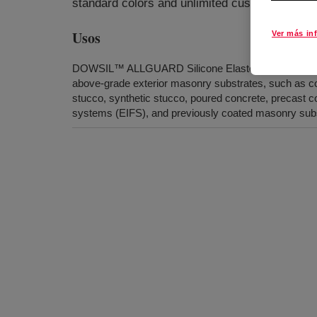
standard colors and unlimited custom colors. S
Usos
Ver más in
DOWSIL™ ALLGUARD Silicone Elastomeric Coating i
above-grade exterior masonry substrates, such as con
stucco, synthetic stucco, poured concrete, precast con
systems (EIFS), and previously coated masonry sub