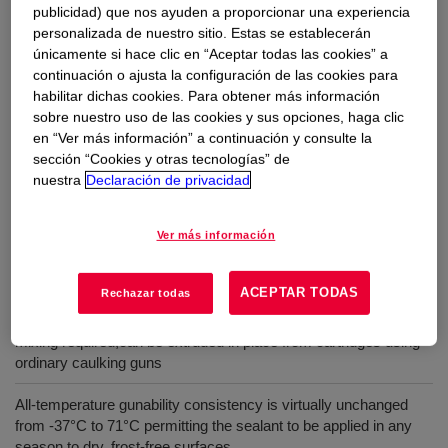
to glass applications such as glazing butt, butt fin and
publicidad) que nos ayuden a proporcionar una experiencia
lap shear joints, and sealing curtain wall projections.
personalizada de nuestro sitio. Estas se establecerán
únicamente si hace clic en “Aceptar todas las cookies” a
continuación o ajusta la configuración de las cookies para
Usos
habilitar dichas cookies. Para obtener más información
sobre nuestro uso de las cookies y sus opciones, haga clic
en “Ver más información” a continuación y consulte la
DOWSIL™ 793T Silicone Glazing Sealant meets or exceeds
sección “Cookies y otras tecnologías” de
the test requirements of: ASTM Specification C-920 Type S,
nuestra
Declaración de privacidad
Grade NS, Class 25, Use NT, G, A
Ver más información
Beneficios
ACEPTAR TODAS
Rechazar todas
Ease of application- ready to use as supplied; no catalyzing or
mixing required;can be extruded in place from cartridges using
ordinary caulking guns
All-temperature gunability consistency is virtually unchanged
from -37°C to 71°C permitting the sealant to be applied in any
season to dry, frost-free surfaces