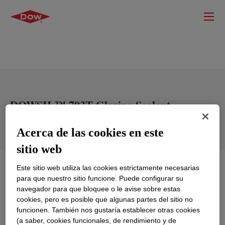
DOWSIL™ 793T Glazing Sealant
Translucent
Acerca de las cookies en este
sitio web
Qué es
DOWSIL™ 793T Glazing Sealant
Este sitio web utiliza las cookies estrictamente necesarias
Translucent
?
para que nuestro sitio funcione. Puede configurar su
navegador para que bloquee o le avise sobre estas
cookies, pero es posible que algunas partes del sitio no
A one-part neutral cure, construction grade sealant that
funcionen. También nos gustaría establecer otras cookies
easily extrudes in any weather. Its primary use is glass
(a saber, cookies funcionales, de rendimiento y de