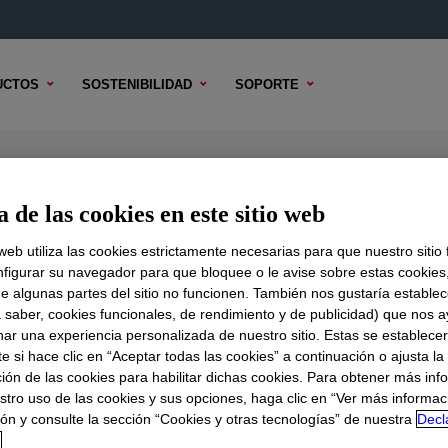
UCTOS
SOSTENIBILIDAD
SOPORTE
 Sealant Black
 de las cookies en este sitio web
 web utiliza las cookies estrictamente necesarias para que nuestro sitio
figurar su navegador para que bloquee o le avise sobre estas cookies
e algunas partes del sitio no funcionen. También nos gustaría establec
DO TÉCNICO
OPCIONES DE MUESTRA
OPCIONES DE COMPR
a saber, cookies funcionales, de rendimiento y de publicidad) que nos 
nar una experiencia personalizada de nuestro sitio. Estas se establece
 Black
?
 si hace clic en “Aceptar todas las cookies” a continuación o ajusta la
ión de las cookies para habilitar dichas cookies. Para obtener más inf
stro uso de las cookies y sus opciones, haga clic en “Ver más informac
cations in glass blocks, metal, glass in general, cement, wood
ón y consulte la sección “Cookies y otras tecnologías” de nuestra
Decl
d