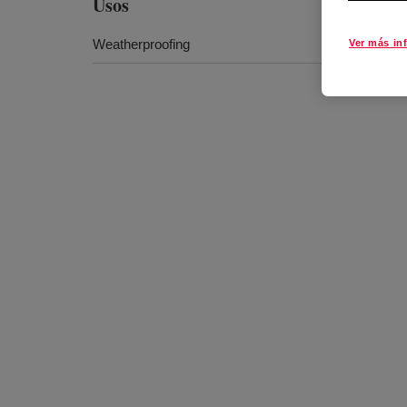
Usos
Weatherproofing
Ver más in