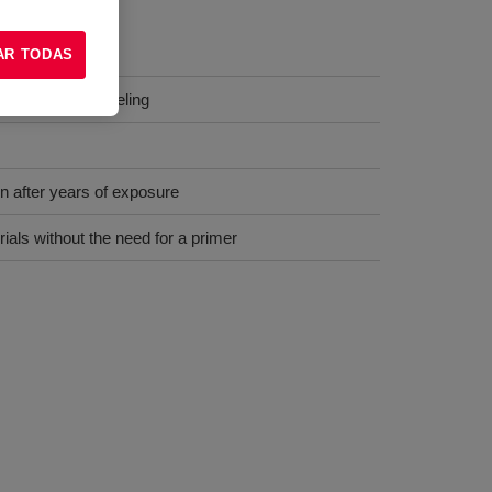
AR TODAS
g, cracking or peeling
en after years of exposure
ials without the need for a primer