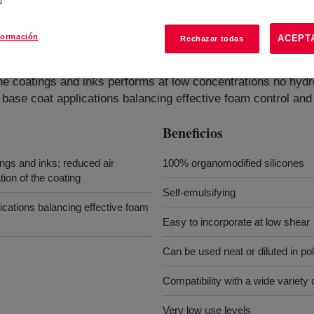
formación
ACEPT
Rechazar todas
rne coatings and inks performs at low concentrations no hydr
e base coat applications balancing effective foam control an
Beneficios
ings and inks; reduced air
100% organomodified silicones
ion of the coating
Self-emulsifying
ications balancing effective foam
Easy to incorporate at low shear
Can be used neat or diluted in po
Compatibility with a wide variety
Very low use levels