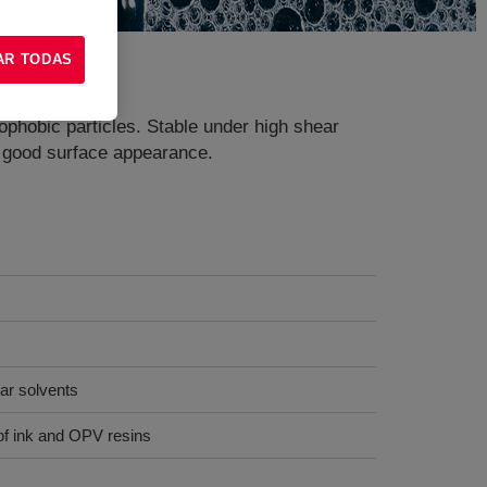
AR TODAS
ophobic particles. Stable under high shear
d good surface appearance.
lar solvents
 of ink and OPV resins