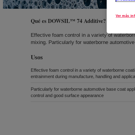
Ver más in
Qué es
DOWSIL™ 74 Additive
?
Effective foam control in a variety of waterbo
mixing. Particularly for waterborne automotiv
Usos
Effective foam control in a variety of waterborne coat
entrainment during manufacture, handling and applicat
Particularly for waterborne automotive base coat appl
control and good surface appearance