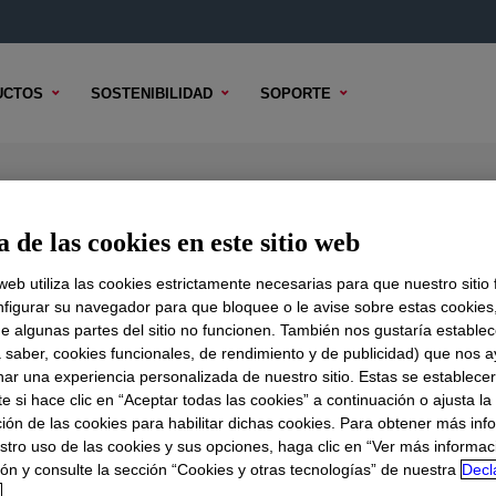
UCTOS
SOSTENIBILIDAD
SOPORTE
 de las cookies en este sitio web
 web utiliza las cookies estrictamente necesarias para que nuestro sitio
figurar su navegador para que bloquee o le avise sobre estas cookies
DO TÉCNICO
OPCIONES DE MUESTRA
OPCIONES DE COMPR
e algunas partes del sitio no funcionen. También nos gustaría establec
a saber, cookies funcionales, de rendimiento y de publicidad) que nos 
nar una experiencia personalizada de nuestro sitio. Estas se establece
 si hace clic en “Aceptar todas las cookies” a continuación o ajusta la
ión de las cookies para habilitar dichas cookies. Para obtener más inf
stro uso de las cookies y sus opciones, haga clic en “Ver más informac
ón y consulte la sección “Cookies y otras tecnologías” de nuestra
Decl
d