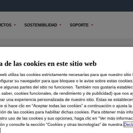
UCTOS
SOSTENIBILIDAD
SOPORTE
 de las cookies en este sitio web
 web utiliza las cookies estrictamente necesarias para que nuestro sitio
figurar su navegador para que bloquee o le avise sobre estas cookies
e algunas partes del sitio no funcionen. También nos gustaría establec
DO TÉCNICO
OPCIONES DE MUESTRA
OPCIONES DE COMPR
a saber, cookies funcionales, de rendimiento y de publicidad) que nos 
nar una experiencia personalizada de nuestro sitio. Estas se establece
 si hace clic en “Aceptar todas las cookies” a continuación o ajusta la
ión de las cookies para habilitar dichas cookies. Para obtener más inf
stro uso de las cookies y sus opciones, haga clic en “Ver más informac
ón y consulte la sección “Cookies y otras tecnologías” de nuestra
Decl
d