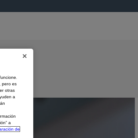
 funcione.
, pero es
er otras
A
ayuden a
rán
ormación
ión” a
aración de