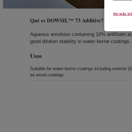
Ver más in
Qué es
DOWSIL™ 73 Additive
?
Aqueous emulsion containing 10% antifoam ac
good dilution stability in water-borne coatings.
Usos
Suitable for water-borne coatings including exterior (f
as wood coatings