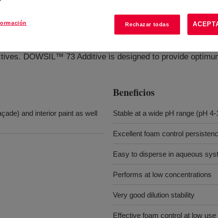
formación
ACEPT
Rechazar todas
tives. DOWSIL™ 73 Additive is designed to provide optimu
Beneficios
açade) and interior paint as well
Stable at a wide pH range (pH 4-
Excellent foam control persisten
Easy to disperse in aqueous sy
Performs at low concentrations
Very good dilution stability
Effective foam control at low us