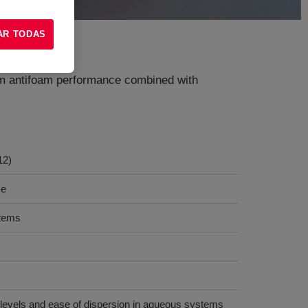
AR TODAS
m antifoam performance combined with
12)
ce
stems
e levels and ease of dispersion in aqueous systems