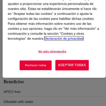
ayuden a proporcionar una experiencia personalizada de
nuestro sitio. Estas se establecerán únicamente si hace clic
Qué es
DOWSIL™ 68 Additive
?
en “Aceptar todas las cookies” a continuación o ajusta la
configuración de las cookies para habilitar dichas cookies.
Defoamer for waterborne inks and coatings applications
Para obtener más información sobre nuestro uso de las
APEO free.
cookies y sus opciones, haga clic en “Ver más información” a
continuación y consulte la sección “Cookies y otras
tecnologías” de nuestra
Declaración de privacidad
Usos
Ver más información
DOWSIL™ 68 Additive may be used as effective defoamer in
inks and coatings applications
ACEPTAR TODAS
Rechazar todas
Beneficios
APEO-free
Dilutable with water