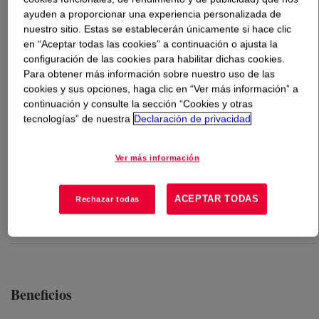
ayuden a proporcionar una experiencia personalizada de
nuestro sitio. Estas se establecerán únicamente si hace clic
Qué es
DOWSIL™ 375 Construction & Glass
en “Aceptar todas las cookies” a continuación o ajusta la
Embedding
?
configuración de las cookies para habilitar dichas cookies.
Para obtener más información sobre nuestro uso de las
Dow's two-part polyurethane for installation of frameless
cookies y sus opciones, haga clic en “Ver más información” a
glass balustrades. Provides invisible bonding and a
continuación y consulte la sección “Cookies y otras
clean, modern appearance.
tecnologías” de nuestra
Declaración de privacidad
Ver más información
Usos
Embedding of glass panels in U-profiles for glass balustrades
ACEPTAR TODAS
Rechazar todas
Suitable for indoor and outdoor applications
Beneficios