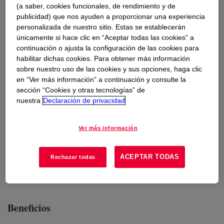
Usos
(a saber, cookies funcionales, de rendimiento y de
publicidad) que nos ayuden a proporcionar una experiencia
Glazing for residential and commercial glazing
personalizada de nuestro sitio. Estas se establecerán
únicamente si hace clic en “Aceptar todas las cookies” a
Glazing applications in solar thermal panels with its fast curing
continuación o ajusta la configuración de las cookies para
and high temperature resistance features
habilitar dichas cookies. Para obtener más información
sobre nuestro uso de las cookies y sus opciones, haga clic
Glass panel incorporating specialty glass (pyrolithic of soft
en “Ver más información” a continuación y consulte la
coated, laminated, tinted, enameled) types
sección “Cookies y otras tecnologías” de
nuestra
Declaración de privacidad
Glazing for applications under extreme conditions of humidity
and temperatures, high or low
Ver más información
Glazing for applications with high sun exposure
ACEPTAR TODAS
Rechazar todas
Adhering and jointing of glass elements
Beneficios