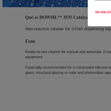
Ver más in
Qué es
DOWSIL™ 3535 Catalyst Cleaner - 
Non-reactive cleaner for 2-Part dispensing eq
Usos
Ready-to-use cleaner for manual and automatic 2-c
equipment
Especially recommended for 2-component silicone sea
glass, structural glazing or solar and photovoltaic app