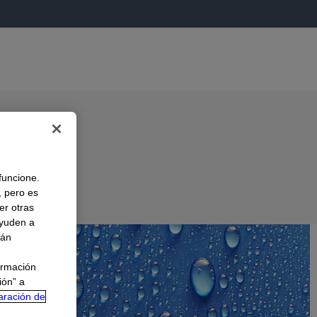
 funcione.
, pero es
er otras
A
ayuden a
rán
ormación
ión” a
aración de