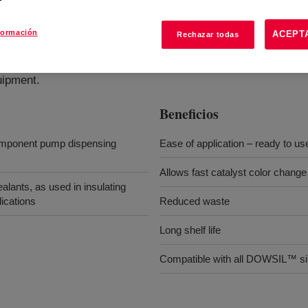
formación
ACEPT
Rechazar todas
Clear
?
uipment.
Beneficios
omponent pump dispensing
Ease of application – ready to us
Allows fast catalyst color change
lants, as used in insulating
lications
Reduced waste
Long shelf life
Compatible with all DOWSIL™ sil