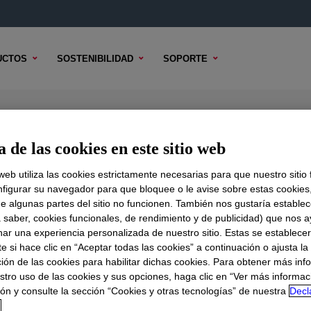
UCTOS
SOSTENIBILIDAD
SOPORTE
eaner - Clear
 de las cookies en este sitio web
 web utiliza las cookies estrictamente necesarias para que nuestro sitio
figurar su navegador para que bloquee o le avise sobre estas cookies
e algunas partes del sitio no funcionen. También nos gustaría establec
DO TÉCNICO
OPCIONES DE MUESTRA
OPCIONES DE COMPR
a saber, cookies funcionales, de rendimiento y de publicidad) que nos 
nar una experiencia personalizada de nuestro sitio. Estas se establece
 si hace clic en “Aceptar todas las cookies” a continuación o ajusta la
ión de las cookies para habilitar dichas cookies. Para obtener más inf
stro uso de las cookies y sus opciones, haga clic en “Ver más informac
ón y consulte la sección “Cookies y otras tecnologías” de nuestra
Decl
d