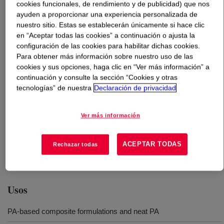
cookies funcionales, de rendimiento y de publicidad) que nos
ayuden a proporcionar una experiencia personalizada de
Qué es
DOWSIL™ 31-441 Additive
?
nuestro sitio. Estas se establecerán únicamente si hace clic
en “Aceptar todas las cookies” a continuación o ajusta la
configuración de las cookies para habilitar dichas cookies.
A solid silicone polymer to be used as an additive in
Para obtener más información sobre nuestro uso de las
polyamide-based composites. Easy to use and apply in
cookies y sus opciones, haga clic en “Ver más información” a
dry blending with pellets or powdery additives. It
continuación y consulte la sección “Cookies y otras
improves the extrusion process by decreasing torque
tecnologías” de nuestra
Declaración de privacidad
and has a dual effect on surface properties by improving
scratch resistance and coefficient of friction. A pure
Ver más información
silicone polymer additive delivered in an off-white solid
form. It has glass transition and melting temperature
ranges of 65-75°C and 85-105°C, respectively . It is
ACEPTAR TODAS
Rechazar todas
miscible with polyamide matrices.
Usos
PA-based composite formulations and neat PA