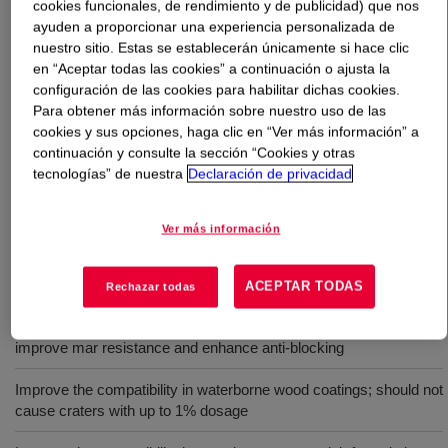
cookies funcionales, de rendimiento y de publicidad) que nos
ayuden a proporcionar una experiencia personalizada de
Qué es
DOWSIL™ 211S Additive
?
nuestro sitio. Estas se establecerán únicamente si hace clic
en “Aceptar todas las cookies” a continuación o ajusta la
configuración de las cookies para habilitar dichas cookies.
Ultra-high molecular weight silicone dispersion in water,
Para obtener más información sobre nuestro uso de las
suitable to be used in waterborne wood coatings and
cookies y sus opciones, haga clic en “Ver más información” a
gravure ink or the applications where high compatibility
continuación y consulte la sección “Cookies y otras
is required. Has been successfully applied in waterborne
tecnologías” de nuestra
Declaración de privacidad
wood coatings to customize slip and hand-feel, improve
mar resistance and enhance anti-blocking.
Ver más información
Usos
ACEPTAR TODAS
Rechazar todas
Waterborne wood coatings to customize slip and hand-feel,
improve mar resistance and enhance anti-blocking
Improve the compatibility in waterborne wood coatings; should not
cause craters with up to 1% dosage