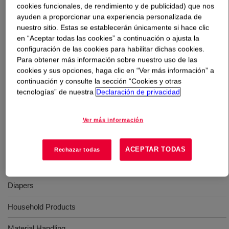
cookies funcionales, de rendimiento y de publicidad) que nos
ayuden a proporcionar una experiencia personalizada de
Qué es
DOWLEX™ 2552E Polyethylene Resin
?
nuestro sitio. Estas se establecerán únicamente si hace clic
en “Aceptar todas las cookies” a continuación o ajusta la
Polyethylene resin for use in applications such as
configuración de las cookies para habilitar dichas cookies.
Para obtener más información sobre nuestro uso de las
housewares, lids and toys specifically designed to
cookies y sus opciones, haga clic en “Ver más información” a
exhibit excellent low temperature flexibility and impact
continuación y consulte la sección “Cookies y otras
resistance​
tecnologías” de nuestra
Declaración de privacidad
Usos
Ver más información
Adult Incontinene
ACEPTAR TODAS
Rechazar todas
Caps & Closures
Diapers
Household Products
Material Handling