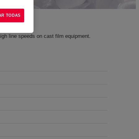
AR TODAS
high line speeds on cast film equipment.