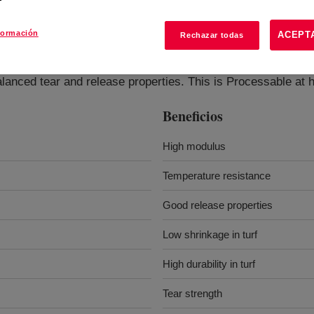
formación
ACEPT
Rechazar todas
in
?
balanced tear and release properties. This is Processable at 
Beneficios
High modulus
Temperature resistance
Good release properties
Low shrinkage in turf
High durability in turf
Tear strength