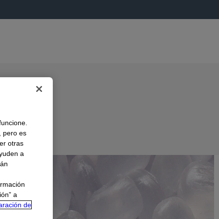
 funcione.
, pero es
er otras
A
ayuden a
rán
ormación
ión” a
aración de