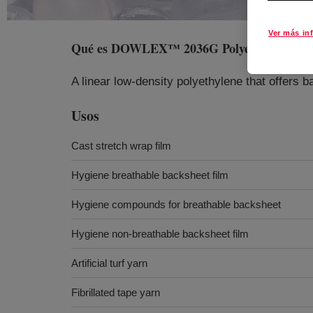
Ver más in
Qué es
DOWLEX™ 2036G Polyethylene Res
A linear low-density polyethylene that offers 
Usos
Cast stretch wrap film
Hygiene breathable backsheet film
Hygiene compounds for breathable backsheet
Hygiene non-breathable backsheet film
Artificial turf yarn
Fibrillated tape yarn