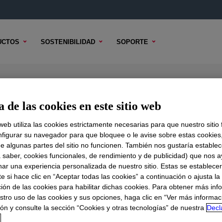
UCTOS
SOSTENIBILIDAD
SOPORTE
ene Resin
 de las cookies en este sitio web
 web utiliza las cookies estrictamente necesarias para que nuestro sitio
figurar su navegador para que bloquee o le avise sobre estas cookies
e algunas partes del sitio no funcionen. También nos gustaría establec
DO TÉCNICO
OPCIONES DE MUESTRA
OPCIONES DE COMPR
a saber, cookies funcionales, de rendimiento y de publicidad) que nos 
nar una experiencia personalizada de nuestro sitio. Estas se establece
 si hace clic en “Aceptar todas las cookies” a continuación o ajusta la
ión de las cookies para habilitar dichas cookies. Para obtener más inf
stro uso de las cookies y sus opciones, haga clic en “Ver más informac
ón y consulte la sección “Cookies y otras tecnologías” de nuestra
Decl
d