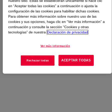
nuestro sitio. Estas se establecerán únicamente si hace clic
en “Aceptar todas las cookies” a continuación o ajusta la
Qué es
DOWFROTH™ 400E Flotation Frother
?
configuración de las cookies para habilitar dichas cookies.
Para obtener más información sobre nuestro uso de las
cookies y sus opciones, haga clic en “Ver más información” a
A powerful and high persistence stable PPG-based
continuación y consulte la sección “Cookies y otras
frother. Primarily used for coarse feeds and applications
tecnologías” de nuestra
Declaración de privacidad
requiring stable concentrate platforms.
Ver más información
Usos
ACEPTAR TODAS
Rechazar todas
Flotation