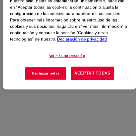
nuestro sitio. Estas se establecerán únicamente si hace clic
en “Aceptar todas las cookies” a continuación o ajusta la
Qué es
DOWFROTH™ 250 A Flotation Frother
?
configuración de las cookies para habilitar dichas cookies.
Para obtener más información sobre nuestro uso de las
cookies y sus opciones, haga clic en “Ver más información” a
A more powerful PGE-based frother, proven in varied
continuación y consulte la sección “Cookies y otras
medium persistence, that forms a stable platform for
tecnologías” de nuestra
Declaración de privacidad
supporting high specific gravity concentrates.
Ver más información
Usos
ACEPTAR TODAS
Rechazar todas
Flotation