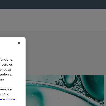
 funcione.
, pero es
er otras
A
ayuden a
rán
ormación
ión” a
aración de