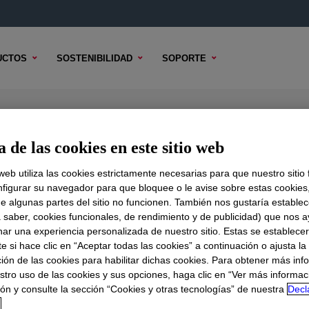
UCTOS
SOSTENIBILIDAD
SOPORTE
urfactant
 de las cookies en este sitio web
 web utiliza las cookies estrictamente necesarias para que nuestro sitio
figurar su navegador para que bloquee o le avise sobre estas cookies
e algunas partes del sitio no funcionen. También nos gustaría establec
DO TÉCNICO
OPCIONES DE MUESTRA
OPCIONES DE COMPR
a saber, cookies funcionales, de rendimiento y de publicidad) que nos 
nar una experiencia personalizada de nuestro sitio. Estas se establece
 si hace clic en “Aceptar todas las cookies” a continuación o ajusta la
ión de las cookies para habilitar dichas cookies. Para obtener más inf
stro uso de las cookies y sus opciones, haga clic en “Ver más informac
ón y consulte la sección “Cookies y otras tecnologías” de nuestra
Decl
d