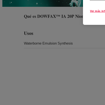
Ver más in
Qué es
DOWFAX™ IA 20P Nionic Surfacta
Usos
Waterborne Emulsion Synthesis