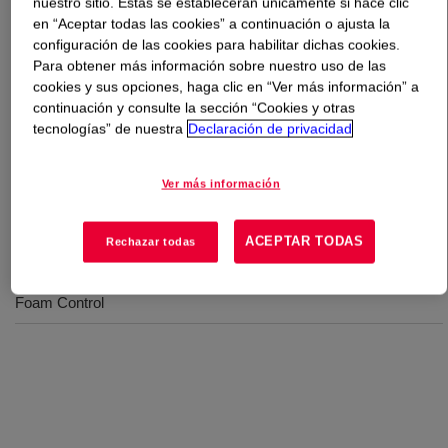
nuestro sitio. Estas se establecerán únicamente si hace clic
en “Aceptar todas las cookies” a continuación o ajusta la
Qué es
DOWFAX™ DF 101 Defoamer
?
configuración de las cookies para habilitar dichas cookies.
Para obtener más información sobre nuestro uso de las
cookies y sus opciones, haga clic en “Ver más información” a
A 100% actives polyglycol, designed for high-
continuación y consulte la sección “Cookies y otras
performance foam control formulations, cloud point, 1%
tecnologías” de nuestra
Declaración de privacidad
aqueous: 20°C. It is used in vegetable washing,
fermentation, paper processing, sugar production, and
Ver más información
construction material deaeration.
ACEPTAR TODAS
Rechazar todas
Usos
Foam Control