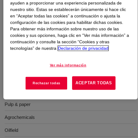
ayuden a proporcionar una experiencia personalizada de
nuestro sitio. Estas se establecerán únicamente si hace clic
Qué es
DOWFAX™ C10L Solution Surfactant
?
en “Aceptar todas las cookies” a continuación o ajusta la
configuración de las cookies para habilitar dichas cookies.
An anionic surfactant that offers superior solubility and
Para obtener más información sobre nuestro uso de las
cookies y sus opciones, haga clic en “Ver más información” a
stability. It is often used in agricultural formulation, textile
continuación y consulte la sección “Cookies y otras
processing, and oilfield operation.
tecnologías” de nuestra
Declaración de privacidad
Usos
Ver más información
Cleaners
ACEPTAR TODAS
Rechazar todas
Textile
Pulp & paper
Agrochemicals
Oilfield