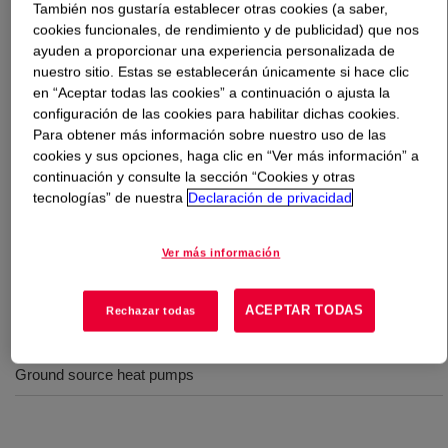
También nos gustaría establecer otras cookies (a saber,
cookies funcionales, de rendimiento y de publicidad) que nos
Qué es
DOWCAL™ Geo-100 Heat Transfer Fluid
?
ayuden a proporcionar una experiencia personalizada de
nuestro sitio. Estas se establecerán únicamente si hace clic
en “Aceptar todas las cookies” a continuación o ajusta la
An ethylene glycol-based geothermal fluid developed to
configuración de las cookies para habilitar dichas cookies.
provide improved performance and safety for geothermal
Para obtener más información sobre nuestro uso de las
heat pumps. DOWCAL™ Geothermal Fluids were
cookies y sus opciones, haga clic en “Ver más información” a
designed to overcome the drawbacks of alternative
continuación y consulte la sección “Cookies y otras
fluids, providing greater assurance that geothermal
tecnologías” de nuestra
Declaración de privacidad
systems will repay their initial investment costs in
energy savings and in years of reliable, safe, and
Ver más información
economical operation.
ACEPTAR TODAS
Rechazar todas
Usos
Ground source heat pumps