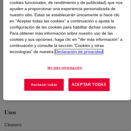
cookies funcionales, de rendimiento y de publicidad) que nos
ayuden a proporcionar una experiencia personalizada de
Qué es
DOWANOL™ PGDA Propylene Glycol
nuestro sitio. Estas se establecerán únicamente si hace clic
Diacetate
?
en “Aceptar todas las cookies” a continuación o ajusta la
configuración de las cookies para habilitar dichas cookies.
Para obtener más información sobre nuestro uso de las
cookies y sus opciones, haga clic en “Ver más información” a
continuación y consulte la sección “Cookies y otras
tecnologías” de nuestra
Declaración de privacidad
A clear, colorless, practically odorless liquid with a
Ver más información
comparatively high boiling point, it possesses a high
flash point, high ignition temperature, and a favorable
toxicological profile. The product is readily biodegradable
ACEPTAR TODAS
Rechazar todas
per results from OECD 301B testing methods.
Usos
Cleaners