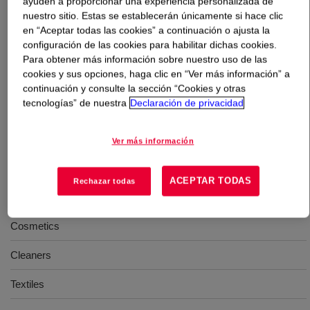
ayuden a proporcionar una experiencia personalizada de
nuestro sitio. Estas se establecerán únicamente si hace clic
Qué es
DOWANOL™ DPH 255 Glycol Ether
?
en “Aceptar todas las cookies” a continuación o ajusta la
configuración de las cookies para habilitar dichas cookies.
Para obtener más información sobre nuestro uso de las
Slow evaporating solvent, ideal in coalescing and carrier
cookies y sus opciones, haga clic en “Ver más información” a
solvent applications. A very hydrophobic glycol ether and
continuación y consulte la sección “Cookies y otras
has low odour. Has a high polymer solvency and
tecnologías” de nuestra
Declaración de privacidad
excellent coalescing abilities. It is a NOT-VOC according
to Deco paint directive 2004/42/CE and according to
Ver más información
Solvent Emission Directive 1999/13/EC.
ACEPTAR TODAS
Rechazar todas
Usos
Cosmetics
Cleaners
Textiles