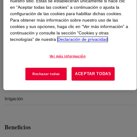
nuestro sitio. Estas se establecerán únicamente si hace clic
en “Aceptar todas las cookies” a continuación o ajusta la
configuración de las cookies para habilitar dichas cookies.
Qué es
DOW™ MDPE NG 7525 Medium Density
Para obtener más información sobre nuestro uso de las
Polyethylene Resin
?
cookies y sus opciones, haga clic en “Ver más información” a
continuación y consulte la sección “Cookies y otras
PEMD para uso en cinta de micro irrigación de pared
tecnologías” de nuestra
Declaración de privacidad
delgada y aplicación de extrusión de perfiles. Brienda
buenas características de estiramiento con un equilibrio
Ver más información
confiable de extrusión y rigidez.
ACEPTAR TODAS
Rechazar todas
Usos
Irrigación
Beneficios