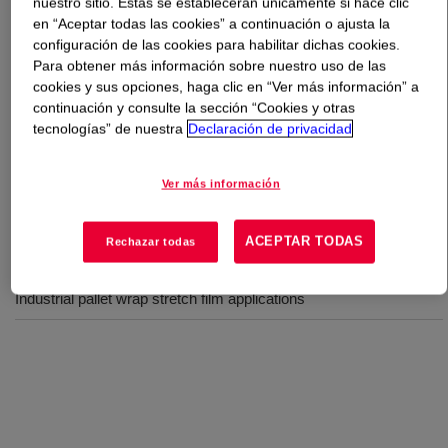
nuestro sitio. Estas se establecerán únicamente si hace clic
en “Aceptar todas las cookies” a continuación o ajusta la
configuración de las cookies para habilitar dichas cookies.
Qué es
DOW™ LLDPE 1648 Linear Low Density
Para obtener más información sobre nuestro uso de las
Polyethylene Resin
?
cookies y sus opciones, haga clic en “Ver más información” a
continuación y consulte la sección “Cookies y otras
Resina de polietileno lineal de baja densidad, copolímero
tecnologías” de nuestra
Declaración de privacidad
de hexeno, hecha para aplicaciones de película estirable,
para envolver paletas industriales.
Ver más información
ACEPTAR TODAS
Rechazar todas
Usos
Industrial pallet wrap stretch film applications