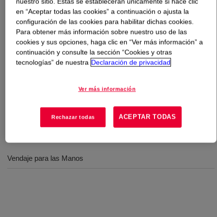
nuestro sitio. Estas se establecerán únicamente si hace clic
en “Aceptar todas las cookies” a continuación o ajusta la
configuración de las cookies para habilitar dichas cookies.
Qué es
DOW™ LLDPE 1630T Linear Low Density
Para obtener más información sobre nuestro uso de las
Polyethylene Resin
?
cookies y sus opciones, haga clic en “Ver más información” a
continuación y consulte la sección “Cookies y otras
LLDPE 1630T is a Linear Low Density Polyethylene
tecnologías” de nuestra
Declaración de privacidad
Resin, 1-hexene, 1-Octene terpolymer, produced in the
Solution process. This resin is designed to be used in
Ver más información
cast extrusion to produce films for industrial applications
and consumer packaging.
ACEPTAR TODAS
Rechazar todas
Usos
Vendaje para las Manos