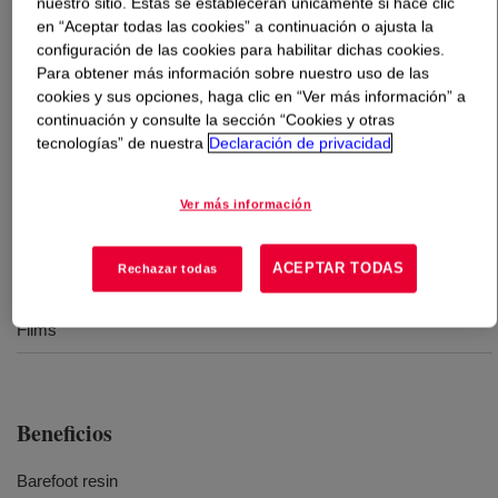
nuestro sitio. Estas se establecerán únicamente si hace clic
en “Aceptar todas las cookies” a continuación o ajusta la
configuración de las cookies para habilitar dichas cookies.
Qué es
DOW™ LDPE 748A Low Density Polyethylene
Para obtener más información sobre nuestro uso de las
Resin
?
cookies y sus opciones, haga clic en “Ver más información” a
continuación y consulte la sección “Cookies y otras
A barefoot low density polyethylene (LDPE) for
tecnologías” de nuestra
Declaración de privacidad
compounding and stretching/cling film applications.
Ver más información
Usos
ACEPTAR TODAS
Rechazar todas
Compounding
Films
Beneficios
Barefoot resin