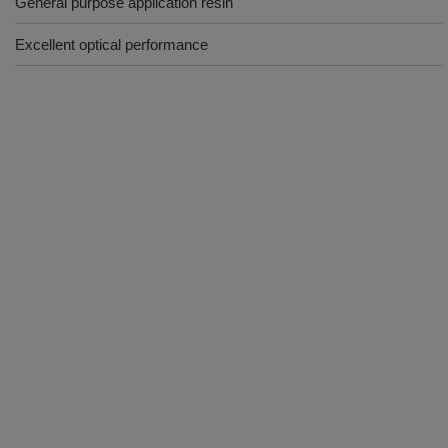
General purpose application resin
Excellent optical performance