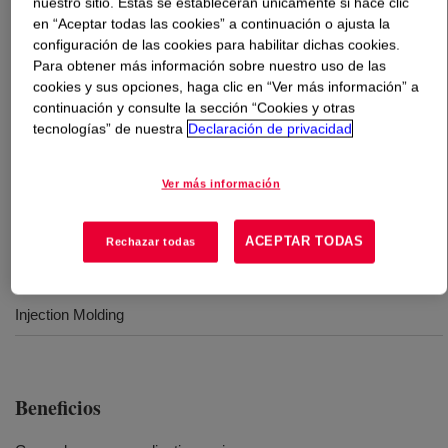
nuestro sitio. Estas se establecerán únicamente si hace clic
en “Aceptar todas las cookies” a continuación o ajusta la
Qué es
DOW™ LDPE 586A
?
configuración de las cookies para habilitar dichas cookies.
Para obtener más información sobre nuestro uso de las
cookies y sus opciones, haga clic en “Ver más información” a
General purpose applications resin, for thin gauge ranges
continuación y consulte la sección “Cookies y otras
and with excellent optical performance.
tecnologías” de nuestra
Declaración de privacidad
Usos
Ver más información
Blown film extrusion
ACEPTAR TODAS
Rechazar todas
Cast film extrusion
Injection Molding
Beneficios