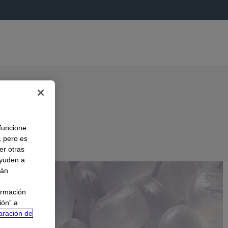
 funcione.
, pero es
er otras
A
ayuden a
rán
ormación
ión” a
aración de