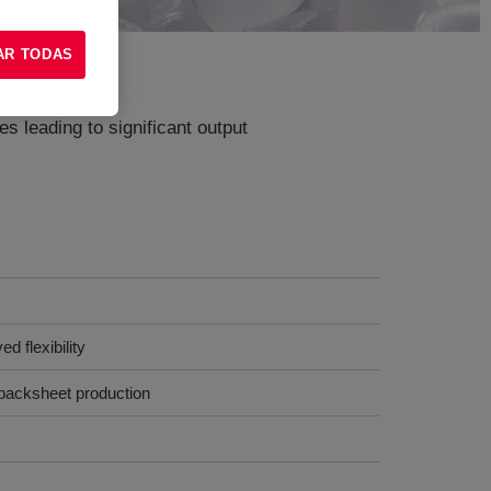
AR TODAS
es leading to significant output
d flexibility
 backsheet production