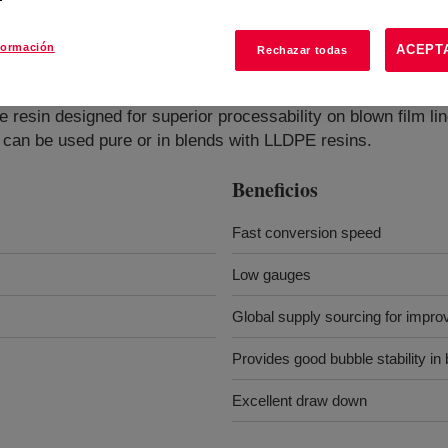
formación
ACEPT
Rechazar todas
ethylene Resin
?
e resin designed for superior processability on blown film lin
 can be used pure or in blends with LLDPE resins.
Beneficios
Fast conversion speed
Low gauges
Global supply sourcing for improve
Provides good bubble stability in
Excellent draw down