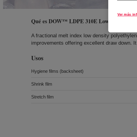
Ver más in
Qué es
DOW™ LDPE 310E Low Density Poly
A fractional melt index low density polyethylen
improvements offering excellent draw down. It
Usos
Hygiene films (backsheet)
Shrink film
Stretch film