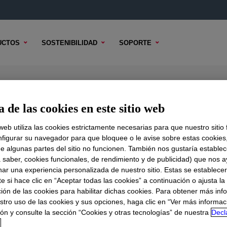
UCTOS
SOSTENIBILIDAD
SOPORTE
ty Polyethylene Resin
 de las cookies en este sitio web
 web utiliza las cookies estrictamente necesarias para que nuestro sitio
figurar su navegador para que bloquee o le avise sobre estas cookies
e algunas partes del sitio no funcionen. También nos gustaría establec
DO TÉCNICO
OPCIONES DE MUESTRA
OPCIONES DE COMPR
a saber, cookies funcionales, de rendimiento y de publicidad) que nos 
nar una experiencia personalizada de nuestro sitio. Estas se establece
 si hace clic en “Aceptar todas las cookies” a continuación o ajusta la
ión de las cookies para habilitar dichas cookies. Para obtener más inf
stro uso de las cookies y sus opciones, haga clic en “Ver más informac
ón y consulte la sección “Cookies y otras tecnologías” de nuestra
Decl
d