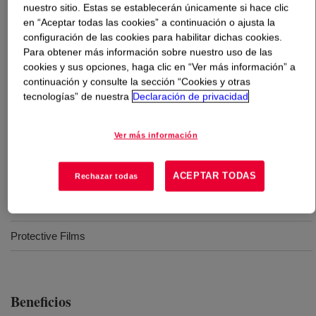
nuestro sitio. Estas se establecerán únicamente si hace clic
en “Aceptar todas las cookies” a continuación o ajusta la
Qué es
DOW™ LDPE 206M Resina
?
configuración de las cookies para habilitar dichas cookies.
Para obtener más información sobre nuestro uso de las
Polietileno de baja densidad diseñado para aplicaciones
cookies y sus opciones, haga clic en “Ver más información” a
continuación y consulte la sección “Cookies y otras
en contacto con alimentos. Contiene aditivo deslizante.
tecnologías” de nuestra
Declaración de privacidad
Ver más información
Usos
ACEPTAR TODAS
Collation Shrink
Rechazar todas
Food Packaging
Protective Films
Beneficios