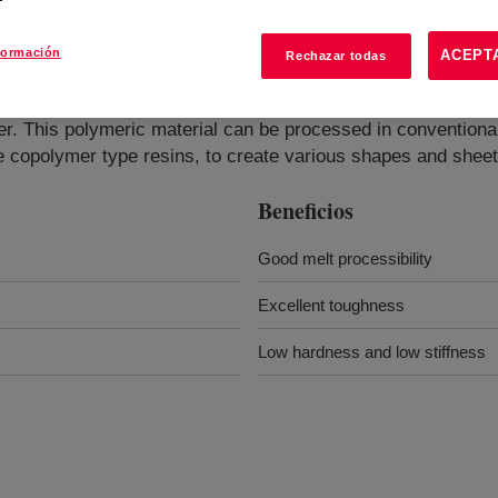
formación
ACEPT
Rechazar todas
er. This polymeric material can be processed in conventiona
 copolymer type resins, to create various shapes and sheet
Beneficios
Good melt processibility
Excellent toughness
Low hardness and low stiffness