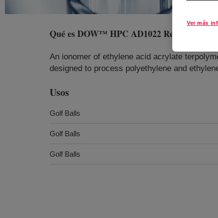
Ver más in
Qué es
DOW™ HPC AD1022 Resin
?
An ionomer of ethylene acid acrylate terpolym
designed to process polyethylene and ethylene
Usos
Golf Balls
Golf Balls
Golf Balls