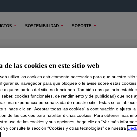
UCTOS
SOSTENIBILIDAD
SOPORTE
n
 de las cookies en este sitio web
 web utiliza las cookies estrictamente necesarias para que nuestro sitio
figurar su navegador para que bloquee o le avise sobre estas cookies
e algunas partes del sitio no funcionen. También nos gustaría establec
DO TÉCNICO
OPCIONES DE MUESTRA
OPCIONES DE COMPR
a saber, cookies funcionales, de rendimiento y de publicidad) que nos 
nar una experiencia personalizada de nuestro sitio. Estas se establece
 si hace clic en “Aceptar todas las cookies” a continuación o ajusta la
ión de las cookies para habilitar dichas cookies. Para obtener más inf
stro uso de las cookies y sus opciones, haga clic en “Ver más informac
ón y consulte la sección “Cookies y otras tecnologías” de nuestra
Decl
d