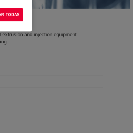
AR TODAS
l extrusion and injection equipment
ing.