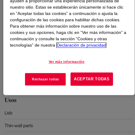
ayuden a proporcionar una experiencia personalizada de
nuestro sitio. Estas se establecerán únicamente si hace clic
en “Aceptar todas las cookies” a continuación o ajusta la
Qué es
DOW™ DNDA-1081 NT 7 Linear Low Density
configuración de las cookies para habilitar dichas cookies.
Polyethylene Resin
?
Para obtener más información sobre nuestro uso de las
cookies y sus opciones, haga clic en “Ver más información” a
A narrow molecular weight linear low density
continuación y consulte la sección “Cookies y otras
polyethylene resin is produced using UNIPOL™ PE
tecnologías” de nuestra
Declaración de privacidad
Process Technology and is intended for highspeed
injection molding of thin-walled parts such as
Ver más información
downgauged lids. This resin has been designed to have
an excellent balance of processability, impact strength,
and rigidity.
ACEPTAR TODAS
Rechazar todas
Usos
Lids
Thin-wall parts