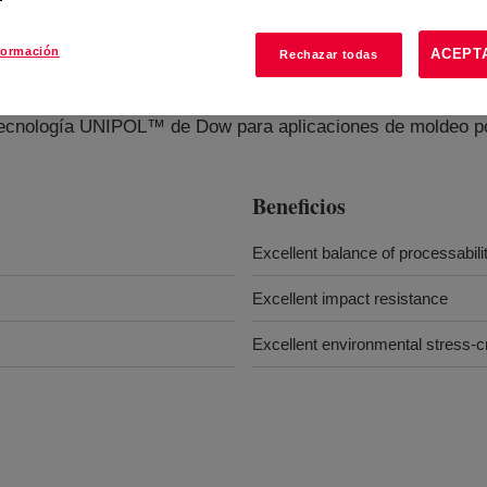
formación
ACEPT
Rechazar todas
y Polyethylene Resin
?
a tecnología UNIPOL™ de Dow para aplicaciones de moldeo po
Beneficios
Excellent balance of processabil
Excellent impact resistance
Excellent environmental stress-c