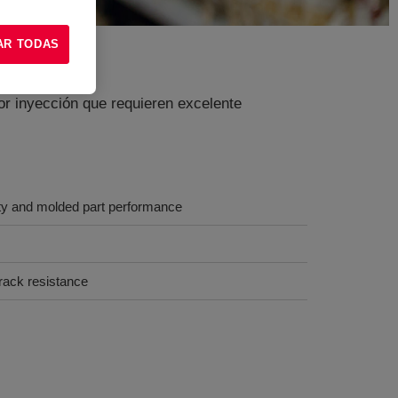
AR TODAS
r inyección que requieren excelente
ity and molded part performance
rack resistance