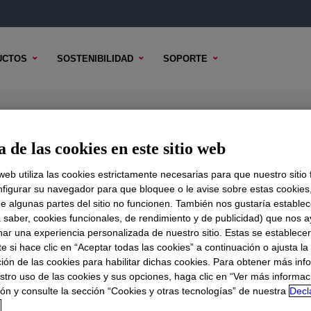
UCTOS
SOSTENIBILIDAD
SOPORTE
 Density Polyethylene Resin
 de las cookies en este sitio web
 web utiliza las cookies estrictamente necesarias para que nuestro sitio
figurar su navegador para que bloquee o le avise sobre estas cookies
e algunas partes del sitio no funcionen. También nos gustaría establec
DO TÉCNICO
OPCIONES DE MUESTRA
OPCIONES DE COMPR
a saber, cookies funcionales, de rendimiento y de publicidad) que nos 
nar una experiencia personalizada de nuestro sitio. Estas se establece
 si hace clic en “Aceptar todas las cookies” a continuación o ajusta la
ión de las cookies para habilitar dichas cookies. Para obtener más inf
stro uso de las cookies y sus opciones, haga clic en “Ver más informac
ón y consulte la sección “Cookies y otras tecnologías” de nuestra
Decl
d