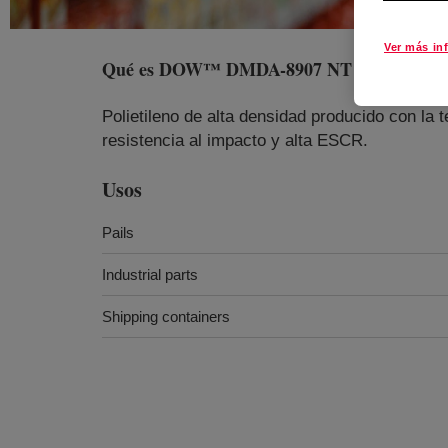
Ver más in
Qué es
DOW™ DMDA-8907 NT 7 High Densit
Polietileno de alta densidad producido con l
resistencia al impacto y alta ESCR.
Usos
Pails
Industrial parts
Shipping containers