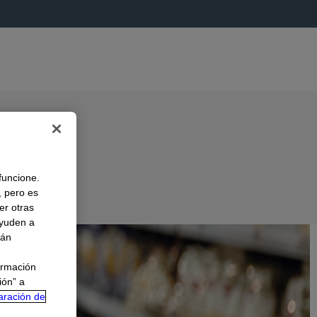
 funcione.
, pero es
er otras
A
ayuden a
rán
ormación
ión” a
aración de